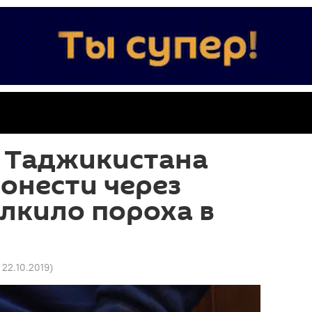
 Таджикистана
онести через
лкило пороха в
 22.10.2019
)