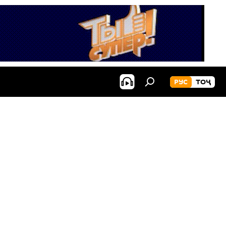
РУС
ТОҶ