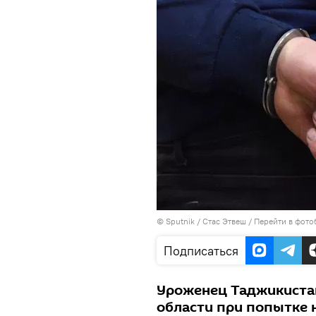
©
Sputnik
/ Стас Этвеш
/
Перейти в фото
Подписаться
Уроженец Таджикистан
области при попытке 