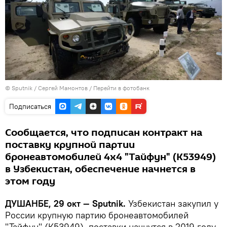
©
Sputnik
/ Сергей Мамонтов
/
Перейти в фотобанк
Подписаться
Сообщается, что подписан контракт на
поставку крупной партии
бронеавтомобилей 4х4 "Тайфун" (К53949)
в Узбекистан, обеспечение начнется в
этом году
ДУШАНБЕ, 29 окт — Sputnik.
Узбекистан закупил у
России крупную партию бронеавтомобилей
"Тайфун" (К53949), поставки начнутся в 2019 году,