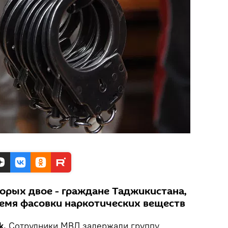
торых двое - граждане Таджикистана,
емя фасовки наркотических веществ
k.
Сотрудники МВД задержали группу