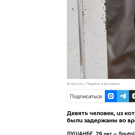
©
Sputnik
/
Перейти в фотобанк
Подписаться
Девять человек, из ко
были задержаны во вр
ДУШАНБЕ, 29 окт — Sputni