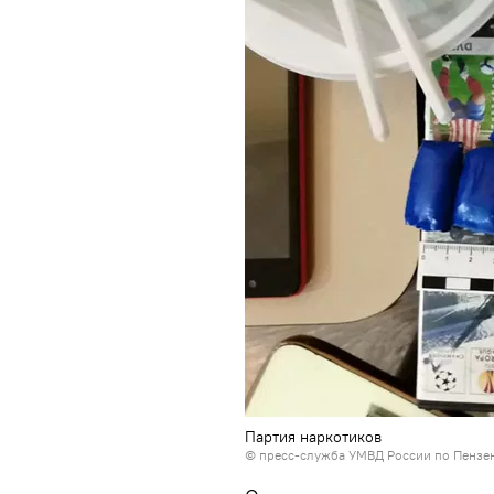
Партия наркотиков
©
пресс-служба УМВД России по Пензе