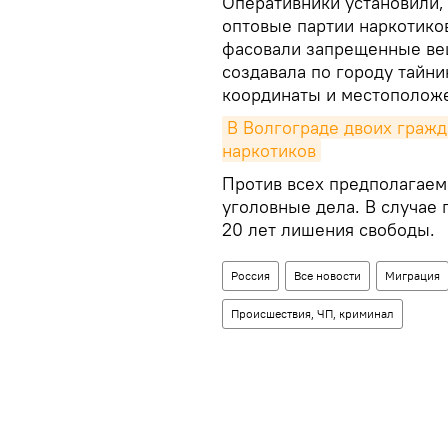
Оперативники установили,
оптовые партии наркотиков
фасовали запрещенные вещ
создавала по городу тайн
координаты и местоположе
В Волгограде двоих гражд
наркотиков
Против всех предполагаем
уголовные дела. В случае 
20 лет лишения свободы.
Россия
Все новости
Миграция
Происшествия, ЧП, криминал