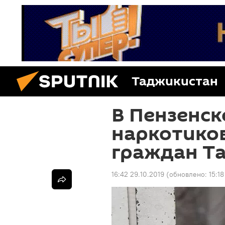
Таджикистан
В Пензенск
наркотико
граждан Т
16:42 29.10.2019
(обновлено:
15:1