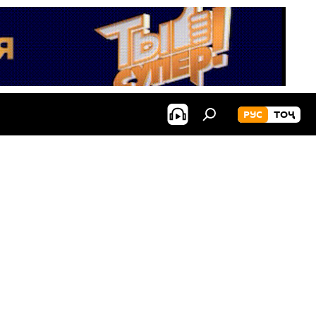
РУС
ТОҶ