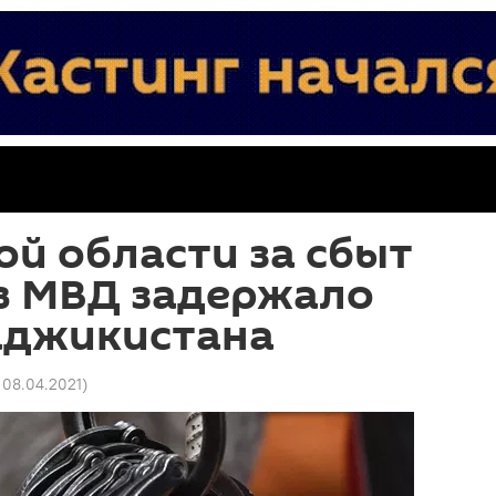
ой области за сбыт
в МВД задержало
аджикистана
8 08.04.2021
)