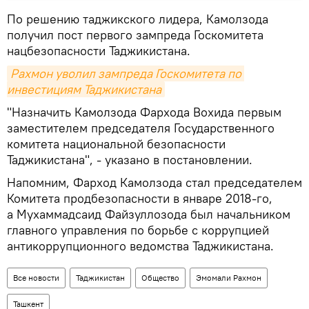
По решению таджикского лидера, Камолзода
получил пост первого зампреда Госкомитета
нацбезопасности Таджикистана.
Рахмон уволил зампреда Госкомитета по 
инвестициям Таджикистана
"Назначить Камолзода Фархода Вохида первым
заместителем председателя Государственного
комитета национальной безопасности
Таджикистана", - указано в постановлении.
Напомним, Фарход Камолзода стал председателем
Комитета продбезопасности в январе 2018-го,
а Мухаммадсаид Файзуллозода был начальником
главного управления по борьбе с коррупцией
антикоррупционного ведомства Таджикистана.
Все новости
Таджикистан
Общество
Эмомали Рахмон
Ташкент