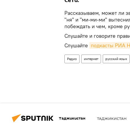
Сети.
Рассказываем, может ли з
"ня" и "ми-ми-ми" вытесни
побеждать и чем, кроме ру
Слушайте и говорите прав
Слушайте
подкасты РИА 
Радио
интернет
русский язык
Таджикистан
ТАДЖИКИСТАН