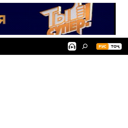
РУС
ТОҶ