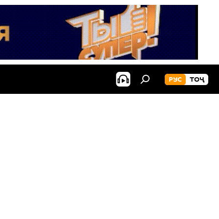
РУС
ТОҶ