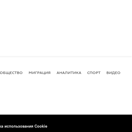
ОБЩЕСТВО
МИГРАЦИЯ
АНАЛИТИКА
СПОРТ
ВИДЕО
И
ка использования Cookie