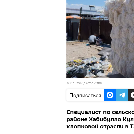
©
Sputnik
/ Стас Этвеш
Подписаться
Специалист по сельск
районе Хабибулло Кул
хлопковой отрасли в 