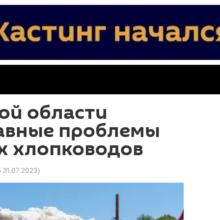
ой области
лавные проблемы
х хлопководов
 31.07.2023
)