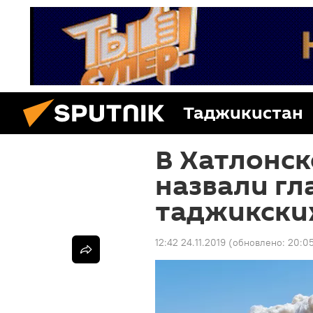
Таджикистан
В Хатлонск
назвали г
таджикски
12:42 24.11.2019
(обновлено:
20:05