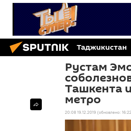
Таджикистан
Рустам Эм
соболезно
Ташкента 
метро
20:08 19.12.2019
(обновлено:
16:2