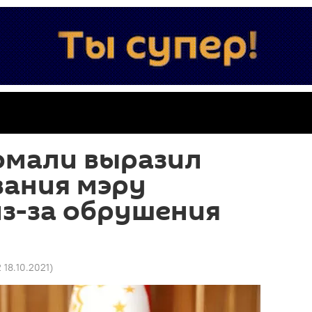
омали выразил
вания мэру
из-за обрушения
2 18.10.2021
)