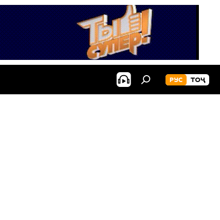
РУС
ТОҶ