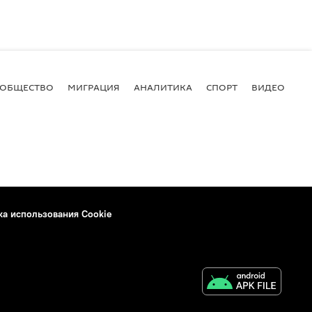
ОБЩЕСТВО
МИГРАЦИЯ
АНАЛИТИКА
СПОРТ
ВИДЕО
И
ка использования Cookie