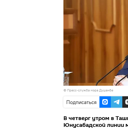
©
Пресс-служба мэра Душанбе
Подписаться
В четверг утром в Та
Юнусабадской линии м