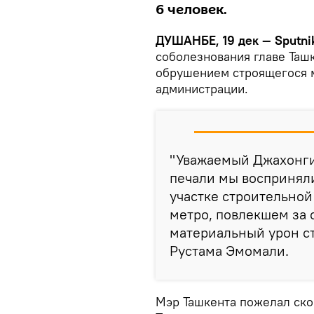
6 человек.
ДУШАНБЕ, 19 дек — Sputni
соболезнования главе Таш
обрушением строящегося м
администрации.
"Уважаемый Джахонгир
печали мы восприняли
участке строительно
метро, повлекшем за
материальный урон ст
Рустама Эмомали.
Мэр Ташкента пожелал ско