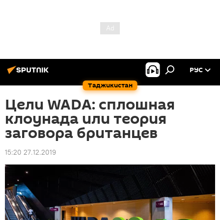
РУС
Таджикистан
Цели WADA: сплошная
клоунада или теория
заговора британцев
15:20 27.12.2019