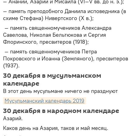
— Анании, Азарии и Мисаила (VI—V вв. до н. э.);
— память преподобного Даниила исповедника (в
схиме Стефана) Нивертского (X в.);
— память священномучеников Александра
Савелова, Николая Бельтюкова и Сергия
Флоринского, пресвитеров (1918);
— память священномучеников Петра
Покровского и Иоанна (Земляного), пресвитеров
(1937).
30 декабря в мусульманском
календаре
В этот день мусульмане ничего не празднуют
Мусульманский календарь 2019
30 декабря в народном календаре
Азарий.
Каков день на Азария, таков и май месяц.