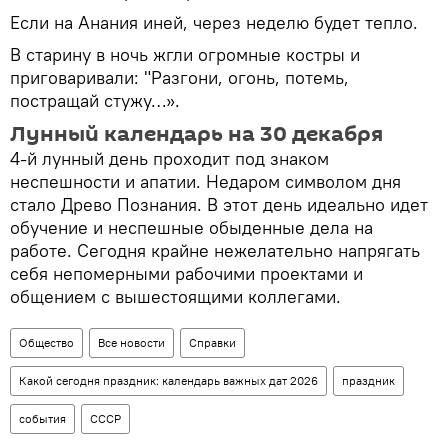
Если на Анания иней, через неделю будет тепло.
В старину в ночь жгли огромные костры и
приговаривали: "Разгони, огонь, потемь,
постращай стужу…».
Лунный календарь на 30 декабря
4-й лунный день проходит под знаком
неспешности и апатии. Недаром символом дня
стало Древо Познания. В этот день идеально идет
обучение и неспешные обыденные дела на
работе. Сегодня крайне нежелательно напрягать
себя непомерными рабочими проектами и
общением с вышестоящими коллегами.
Общество
Все новости
Справки
Какой сегодня праздник: календарь важных дат 2026
праздник
события
СССР