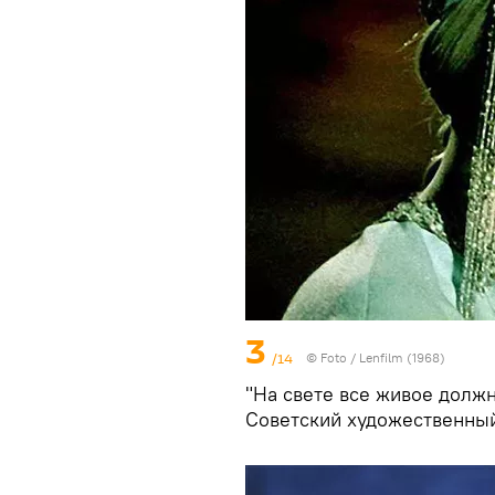
3
/14
© Foto /
Lenfilm (1968)
"На свете все живое должн
Советский художественны