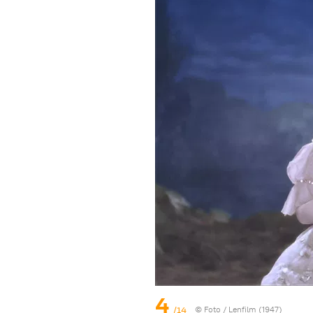
4
/14
© Foto /
Lenfilm (1947)