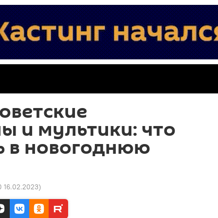
оветские
 и мультики: что
ь в новогоднюю
0 16.02.2023
)