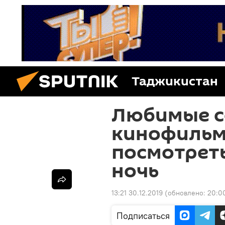
Таджикистан
Любимые с
кинофильмы
посмотрет
ночь
13:21 30.12.2019
(обновлено:
20:0
Подписаться