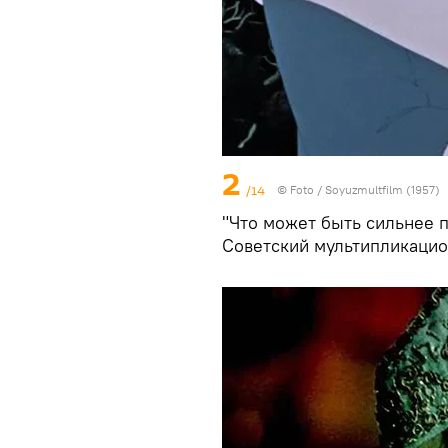
2
/14
© Foto /
Soyuzmultfilm (1957)
"Что может быть сильнее 
Советский мультипликаци