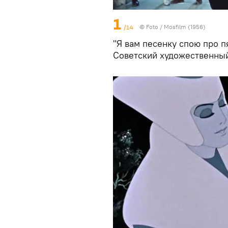
1
/14
© Foto /
Mosfilm (1956)
"Я вам песенку спою про п
Советский художественный