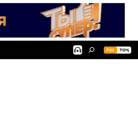
РУС
ТОҶ