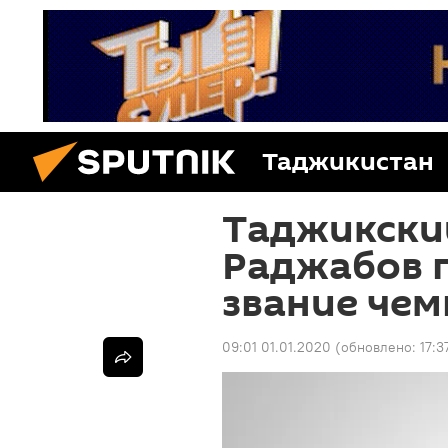
Таджикистан
Таджикски
Раджабов п
звание чем
09:01 01.01.2020
(обновлено:
17:3