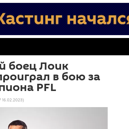
й боец Лоик
роиграл в бою за
пиона PFL
7 16.02.2023
)