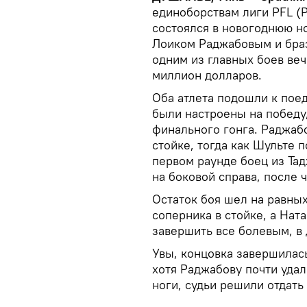
единоборствам лиги PFL (Pr
состоялся в новогоднюю н
Лоиком Раджабовым и бра
одним из главных боев ве
миллион долларов.
Оба атлета подошли к пое
были настроены на победу
финального гонга. Раджабо
стойке, тогда как Шульте п
первом раунде боец из Та
на боковой справа, после 
Остаток боя шел на равных
соперника в стойке, а Нат
завершить все болевым, в 
Увы, концовка завершилась
хотя Раджабову почти удал
ноги, судьи решили отдать