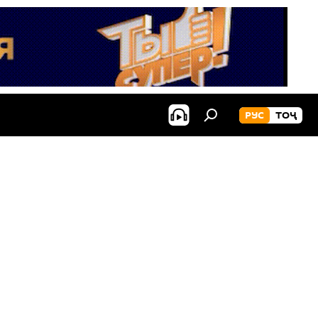
РУС
ТОҶ