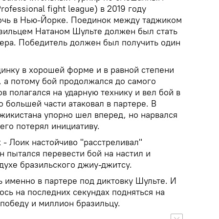
ofessional fight league) в 2019 году
очь в Нью-Йорке. Поединок между таджиком
зильцем Натаном Шульте должен был стать
чера. Победитель должен был получить один
динку в хорошей форме и в равной степени
, а потому бой продолжался до самого
в полагался на ударную технику и вел бой в
о большей части атаковал в партере. В
джикистана упорно шел вперед, но нарвался
чего потерял инициативу.
 - Лоик настойчиво "расстреливал"
ан пытался перевести бой на настил и
духе бразильского джиу-джитсу.
 именно в партере под диктовку Шульте. И
ось на последних секундах подняться на
 победу и миллион бразильцу.