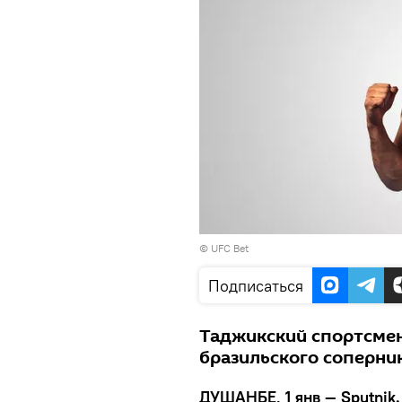
©
UFC Bet
Подписаться
Таджикский спортсмен
бразильского соперник
ДУШАНБЕ, 1 янв — Sputnik.