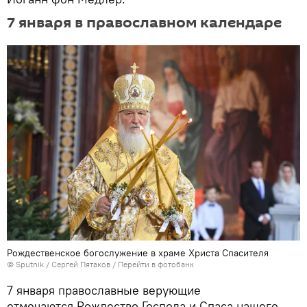
7 января в православном календаре
Рождественское богослужение в храме Христа Спасителя
©
Sputnik
/ Сергей Пятаков
/
Перейти в фотобанк
7 января православные верующие
отмечаются Рождество Господа и Спаса нашего