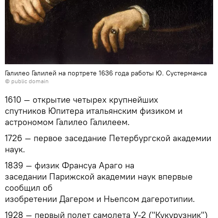
Галилео Галилей на портрете 1636 года работы Ю. Сустерманса
©
public domain
1610 — открытие четырех крупнейших
спутников Юпитера итальянским физиком и
астрономом Галилео Галилеем.
1726 — первое заседание Петербургской академии
наук.
1839 — физик Франсуа Араго на
заседании Парижской академии наук впервые
сообщил об
изобретении Дагером и Ньепсом дагеротипии.
1928 — первый полет самолета У-2 ("Кукурузник")