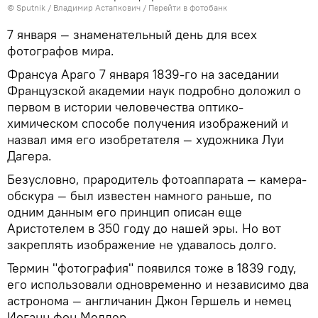
©
Sputnik
/ Владимир Астапкович
/
Перейти в фотобанк
7 января — знаменательный день для всех
фотографов мира.
Франсуа Араго 7 января 1839-го на заседании
Французской академии наук подробно доложил о
первом в истории человечества оптико-
химическом способе получения изображений и
назвал имя его изобретателя — художника Луи
Дагера.
Безусловно, прародитель фотоаппарата — камера-
обскура — был известен намного раньше, по
одним данным его принцип описан еще
Аристотелем в 350 году до нашей эры. Но вот
закреплять изображение не удавалось долго.
Термин "фотография" появился тоже в 1839 году,
его использовали одновременно и независимо два
астронома — англичанин Джон Гершель и немец
Иоганн фон Медлер.