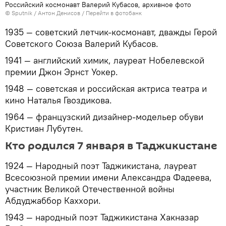
Российский космонавт Валерий Кубасов, архивное фото
©
Sputnik
/ Антон Денисов
/
Перейти в фотобанк
1935 — советский летчик-космонавт, дважды Герой
Советского Союза Валерий Кубасов.
1941 — английский химик, лауреат Нобелевской
премии Джон Эрнст Уокер.
1948 — советская и российская актриса театра и
кино Наталья Гвоздикова.
1964 — французский дизайнер-модельер обуви
Кристиан Лубутен.
Кто родился 7 января в Таджикистане
1924 — Народный поэт Таджикистана, лауреат
Всесоюзной премии имени Александра Фадеева,
участник Великой Отечественной войны
Абдуджаббор Каххори.
1943 — народный поэт Таджикистана Хакназар