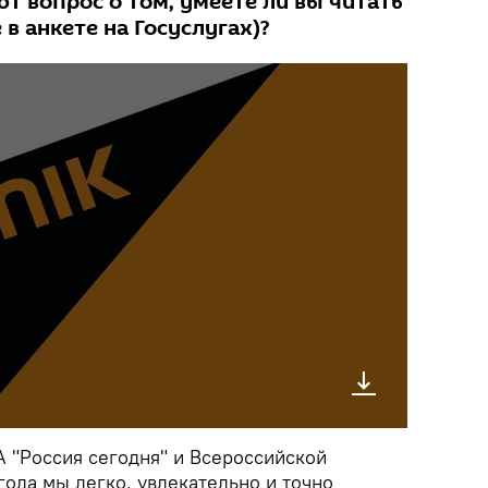
ют вопрос о том, умеете ли вы читать
 в анкете на Госуслугах)?
 "Россия сегодня" и Всероссийской
ода мы легко, увлекательно и точно