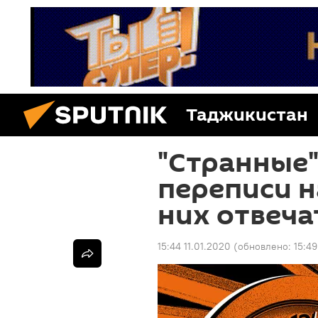
Таджикистан
"Странные
переписи н
них отвеча
15:44 11.01.2020
(обновлено:
15:49