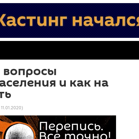
" вопросы
аселения и как на
ть
 11.01.2020
)