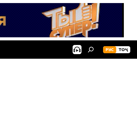
РУС
ТОҶ