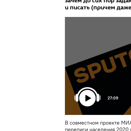
зачем до сих пор зада
и писать (причем даже
27:09
В совместном проекте МИА
переписи населения 2020 г