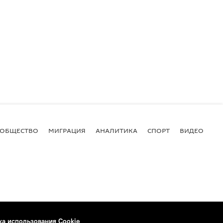
ОБЩЕСТВО
МИГРАЦИЯ
АНАЛИТИКА
СПОРТ
ВИДЕО
И
ка использования Cookie