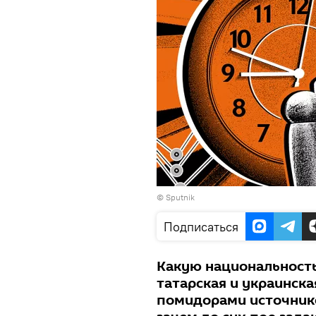
©
Sputnik
Подписаться
Какую национальность 
татарская и украинска
помидорами источнико