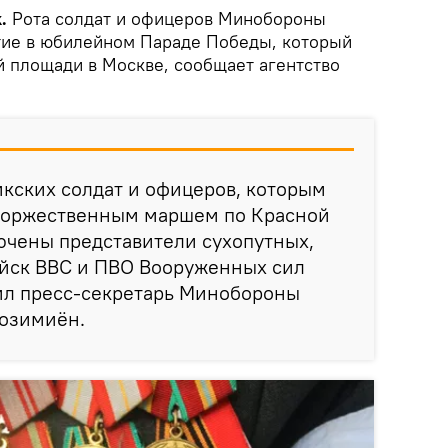
.
Рота солдат и офицеров Минобороны
тие в юбилейном Параде Победы, который
й площади в Москве, сообщает агентство
икских солдат и офицеров, которым
 торжественным маршем по Красной
ючены представители сухопутных,
йск ВВС и ПВО Вооруженных сил
щил пресс-секретарь Минобороны
озимиён.