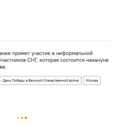
акже примет участие в неформальной
 участников СНГ, которая состоится накануне
ве.
 - День Победы в Великой Отечественной войне
Москва