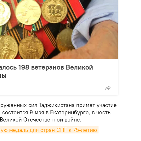
алось 198 ветеранов Великой
ны
оруженных сил Таджикистана примет участие
 состоится 9 мая в Екатеринбурге, в честь
Великой Отечественной войне.
ую медаль для стран СНГ к 75-летию 