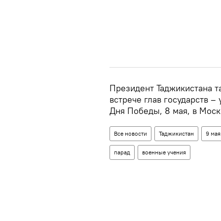
Президент Таджикистана т
встрече глав государств –
Дня Победы, 8 мая, в Моск
Все новости
Таджикистан
9 мая
парад
военные учения