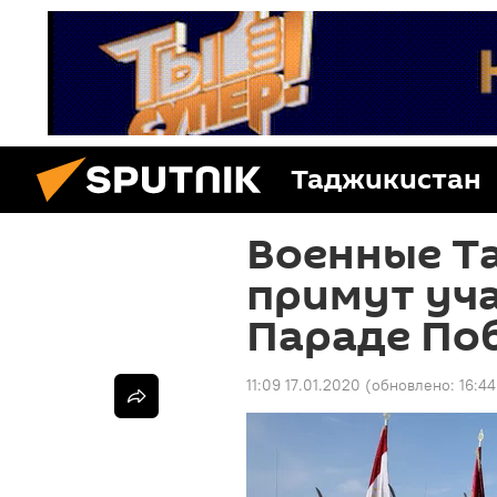
Таджикистан
Военные Т
примут уч
Параде По
11:09 17.01.2020
(обновлено:
16:44