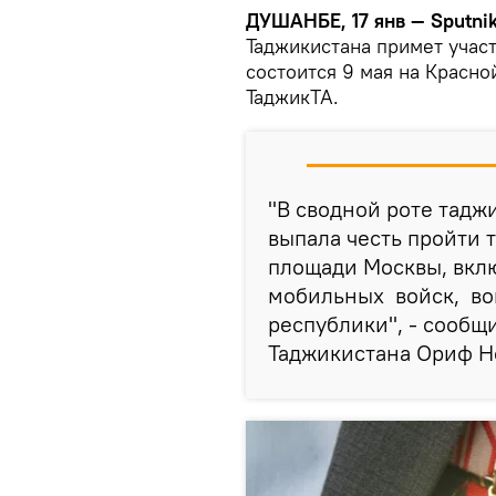
ДУШАНБЕ, 17 янв — Sputnik
Таджикистана примет учас
состоится 9 мая на Красно
ТаджикТА.
"В сводной роте тадж
выпала честь пройти
площади Москвы, вкл
мобильных войск, во
республики", - сооб
Таджикистана Ориф Н