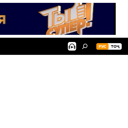
РУС
ТОҶ