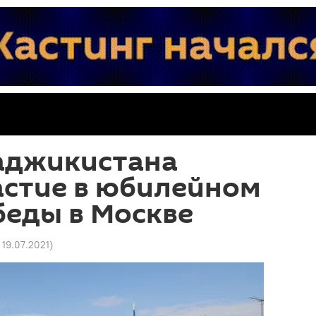
аджикистана
астие в юбилейном
беды в Москве
 19.07.2021
)