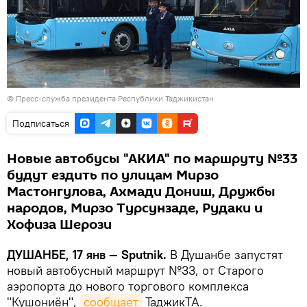
©
Пресс-служба президента Республики Таджикистан
Подписаться
Новые автобусы "АКИА" по маршруту №33
будут ездить по улицам Мирзо
Мастонгулова, Ахмади Дониш, Дружбы
народов, Мирзо Турсунзаде, Рудаки и
Хофиза Шерози
ДУШАНБЕ, 17 янв — Sputnik.
В Душанбе запустят
новый автобусный маршрут №33, от Старого
аэропорта до нового торгового комплекса
"Кушониён",
сообщает
ТаджикТА.