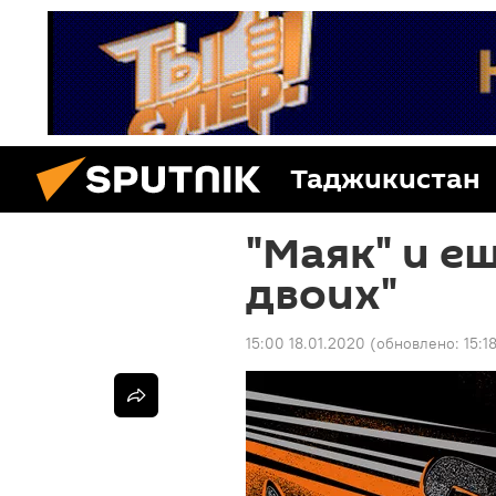
Таджикистан
"Маяк" и е
двоих"
15:00 18.01.2020
(обновлено:
15:1