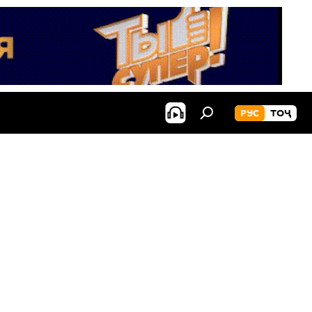
РУС
ТОҶ