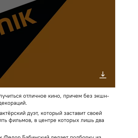
олучиться отличное кино, причем без экшн-
декораций.
актёрский дуэт, который заставит своей
ять фильмов, в центре которых лишь два
 Федор Бабинский делает подборку из