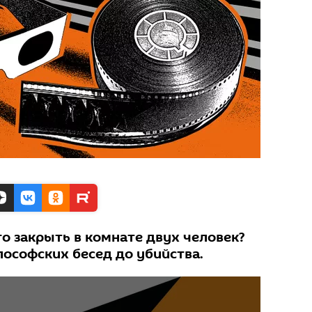
го закрыть в комнате двух человек?
илософских бесед до убийства.