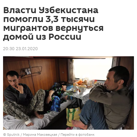
Власти Узбекистана
помогли 3,3 тысячи
мигрантов вернуться
домой из России
20:30 23.01.2020
©
Sputnik
/ Марина Маковецкая
/
Перейти в фотобанк