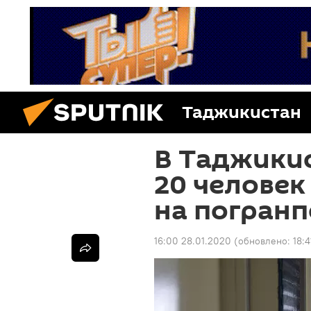
Таджикистан
В Таджики
20 человек
на погранп
16:00 28.01.2020
(обновлено:
18: