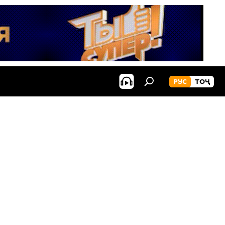
РУС
ТОҶ