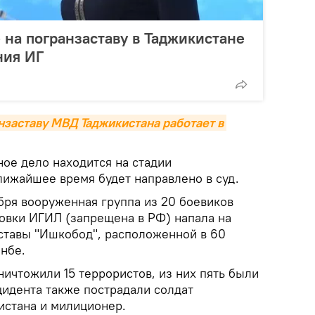
на погранзаставу в Таджикистане
ния ИГ
заставу МВД Таджикистана работает в 
ое дело находится на стадии
лижайшее время будет направлено в суд.
бря вооруженная группа из 20 боевиков
овки ИГИЛ (запрещена в РФ) напала на
ставы "Ишкобод", расположенной в 60
нбе.
ничтожили 15 террористов, из них пять были
цидента также пострадали солдат
истана и милиционер.