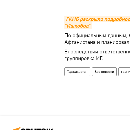
ГКНБ раскрыло подробност
"Ишкобод"
По официальным данным, б
Афганистана и планировал
Впоследствии ответственно
группировка ИГ.
Таджикистан
Все новости
гран