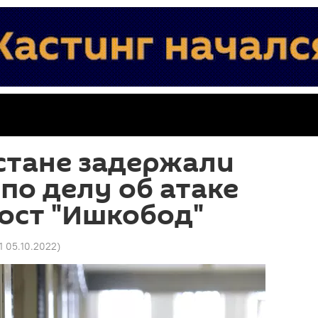
стане задержали
 по делу об атаке
ост "Ишкобод"
41 05.10.2022
)