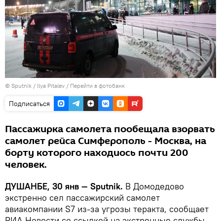
©
Sputnik
/ Ilya Pitalev
/
Перейти в фотобанк
Подписаться
Пассажирка самолета пообещала взорвать
самолет рейса Симферополь - Москва, на
борту которого находиось почти 200
человек.
ДУШАНБЕ, 30 янв — Sputnik.
В Домодедово
экстренно сел пассажирский самолет
авиакомпании S7 из-за угрозы теракта, сообщает
РИА Новости со ссылкой на экстренные службы.