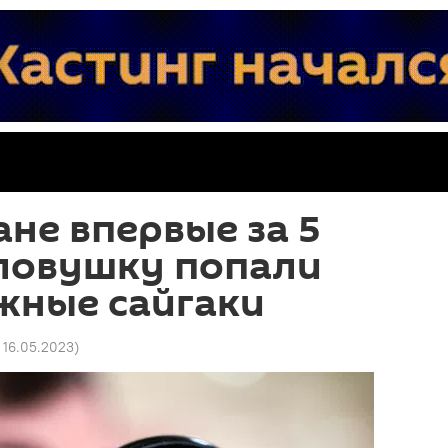
ане впервые за 5
оловушку попали
жные сайгаки
 16.05.2023
)