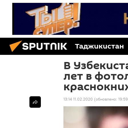
Таджикистан
В Узбекист
лет в фот
краснокни
13:14 11.02.2020
(обновлено:
19:59