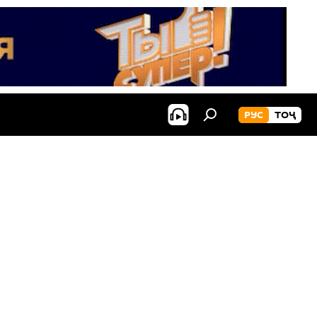
РУС
ТОҶ