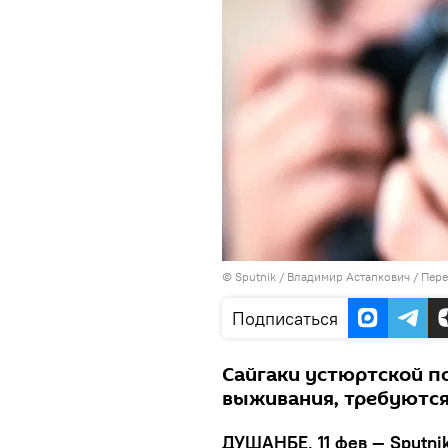
©
Sputnik
/ Владимир Астапкович
/
Пере
Подписаться
Сайгаки устюртской п
выживания, требуются
ДУШАНБЕ, 11 фев — Sputnik