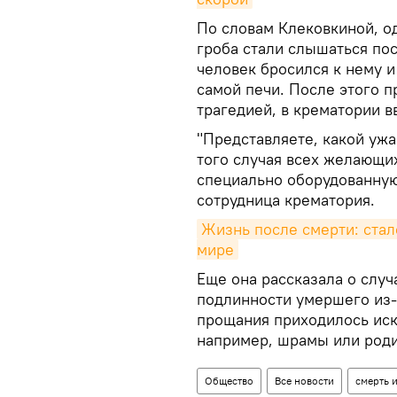
По словам Клековкиной, о
гроба стали слышаться по
человек бросился к нему и
самой печи. После этого 
трагедией, в крематории 
"Представляете, какой ужа
того случая всех желающи
специально оборудованную
сотрудница крематория.
Жизнь после смерти: стало
мире
Еще она рассказала о случ
подлинности умершего из-з
прощания приходилось иск
например, шрамы или роди
Общество
Все новости
смерть 