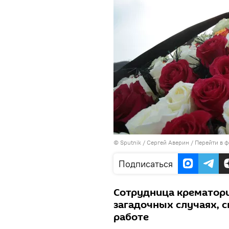
©
Sputnik
/ Сергей Аверин
/
Перейти в 
Подписаться
Сотрудница крематори
загадочных случаях, 
работе