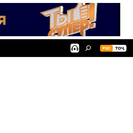
РУС
ТОҶ