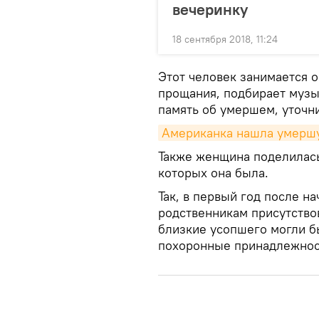
вечеринку
18 сентября 2018, 11:24
Этот человек занимается 
прощания, подбирает музык
память об умершем, уточни
Американка нашла умершую
Также женщина поделилас
которых она была.
Так, в первый год после н
родственникам присутствов
близкие усопшего могли б
похоронные принадлежност