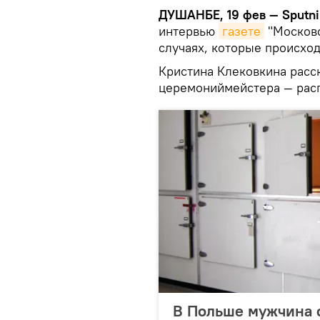
ДУШАНБЕ, 19 фев — Sputni
интервью
газете
"Московс
случаях, которые происход
Кристина Клековкина расск
церемониймейстера — расп
В Польше мужчина о