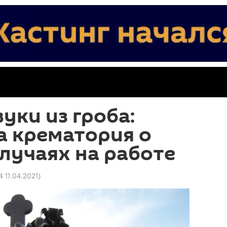
уки из гроба:
а крематория о
лучаях на работе
4 11.04.2021
)