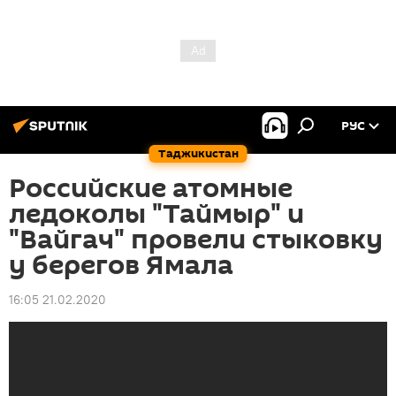
РУС
Таджикистан
Российские атомные
ледоколы "Таймыр" и
"Вайгач" провели стыковку
у берегов Ямала
16:05 21.02.2020