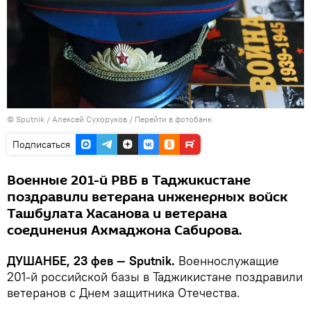
©
Sputnik
/ Алексей Сухоруков
/
Перейти в фотобанк
Подписаться
Военные 201-й РВБ в Таджикистане
поздравили ветерана инженерных войск
Ташбулата Хасанова и ветерана
соединения Ахмаджона Сабирова.
ДУШАНБЕ, 23 фев — Sputnik.
Военнослужащие
201-й российской базы в Таджикистане поздравили
ветеранов с Днем защитника Отечества.