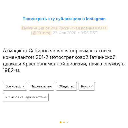
Посмотреть эту публикацию в Instagram
Публикация от 201 Российская военная база 
(@201rvb)
22 Фев 2020 в 9:58 PST
Ахмаджон Сабиров являлся первым штатным
комендантом 201-й мотострелковой Гатчинской
дважды Краснознаменной дивизии, начав службу в
1982-м.
Все новости
Таджикистан
Общество
Россия
201-я РВБ в Таджикистане