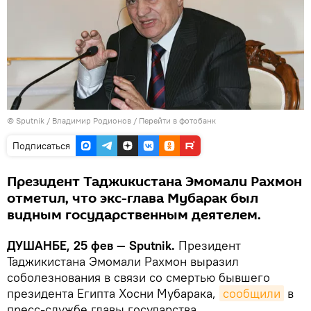
©
Sputnik
/ Владимир Родионов
/
Перейти в фотобанк
Подписаться
Президент Таджикистана Эмомали Рахмон
отметил, что экс-глава Мубарак был
видным государственным деятелем.
ДУШАНБЕ, 25 фев — Sputnik.
Президент
Таджикистана Эмомали Рахмон выразил
соболезнования в связи со смертью бывшего
президента Египта Хосни Мубарака,
сообщили
в
пресс-службе главы государства.