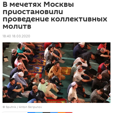
В мечетях Москвы
приостановили
проведение коллективных
молитв
18:40 18.03.2020
©
Sputnik
/ Anton Skripunov