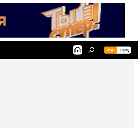
РУС
ТОҶ