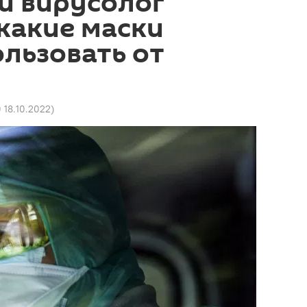
й вирусолог
 какие маски
льзовать от
0 18.10.2022
)