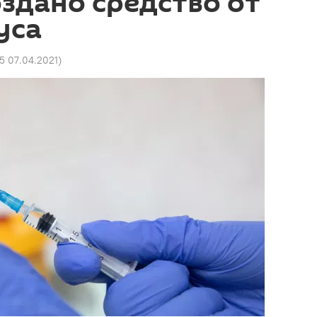
оздано средство от
уса
25 07.04.2021
)