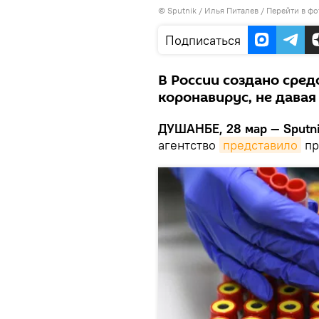
©
Sputnik
/ Илья Питалев
/
Перейти в фо
Подписаться
В России создано сред
коронавирус, не давая
ДУШАНБЕ, 28 мар — Sputn
агентство
представило
пр