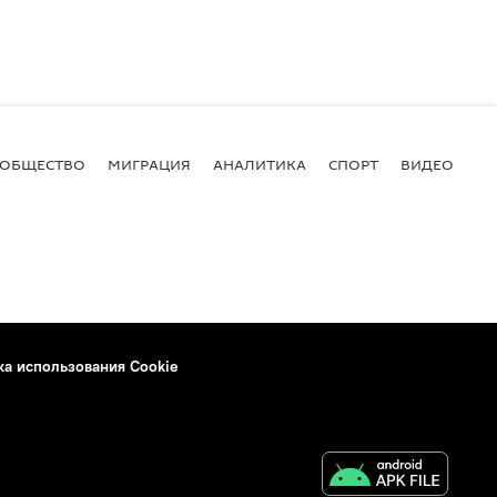
ОБЩЕСТВО
МИГРАЦИЯ
АНАЛИТИКА
СПОРТ
ВИДЕО
И
ка использования Cookie