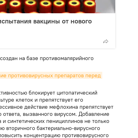
испытания вакцины от нового
 создан на базе противомалярийного
ие противовирусных препаратов перед 
ктивностью блокирует цитопатический
ьтуре клеток и препятствует его
ессивное действие мефлохина препятствует
о ответа, вызванного вирусом. Добавление
 и синтетических пенициллинов не только
ю вторичного бактериально-вирусного
 повысить концентрацию противовирусного