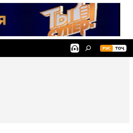
РУС
ТОҶ