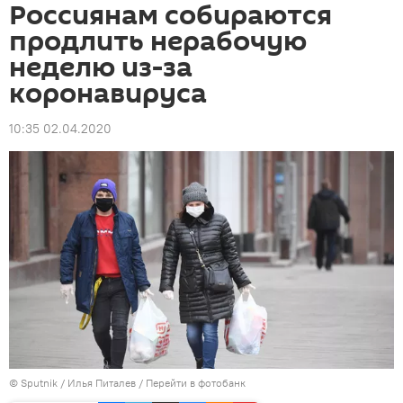
Россиянам собираются
продлить нерабочую
неделю из-за
коронавируса
10:35 02.04.2020
©
Sputnik
/ Илья Питалев
/
Перейти в фотобанк