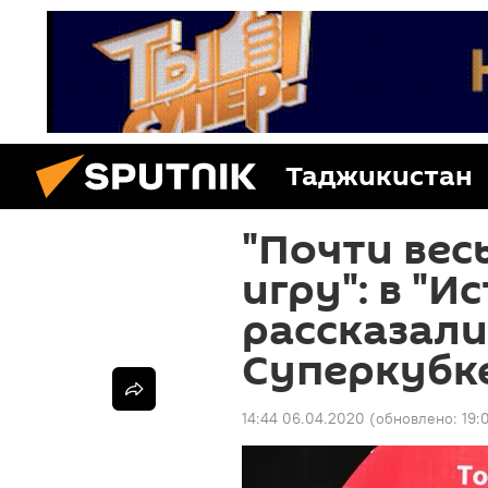
Таджикистан
"Почти вес
игру": в "И
рассказали
Суперкубк
14:44 06.04.2020
(обновлено:
19: