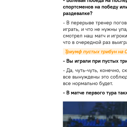
- Волевая победа на после
спортсменов на победу ил
раздевалке?
- В перерыве тренер погов
играть, и что не нужны уп
смотрел наш матч и игроки
что в очередной раз выигр
Триумф пустых трибун на С
- Вы играли при пустых тр
- Да, чуть-чуть, конечно, 
все вынуждены это соблюда
все нормально будет.
- В матче первого тура та