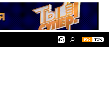
РУС
ТОҶ