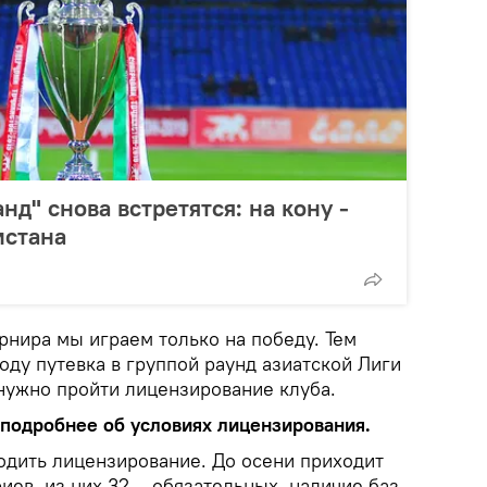
нд" снова встретятся: на кону -
истана
рнира мы играем только на победу. Тем
году путевка в группой раунд азиатской Лиги
нужно пройти лицензирование клуба.
 подробнее об условиях лицензирования.
одить лицензирование. До осени приходит
риев, из них 32 – обязательных, наличие баз,