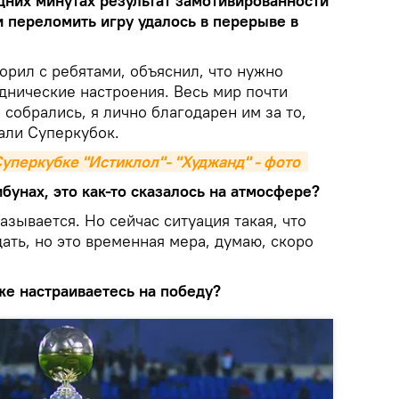
дних минутах результат замотивированности
и переломить игру удалось в перерыве в
орил с ребятами, объяснил, что нужно
аднические настроения. Весь мир почти
 собрались, я лично благодарен им за то,
али Суперкубок.
уперкубке "Истиклол"- "Худжанд" - фото 
ибунах, это как-то сказалось на атмосфере?
сказывается. Но сейчас ситуация такая, что
ть, но это временная мера, думаю, скоро
кже настраиваетесь на победу?