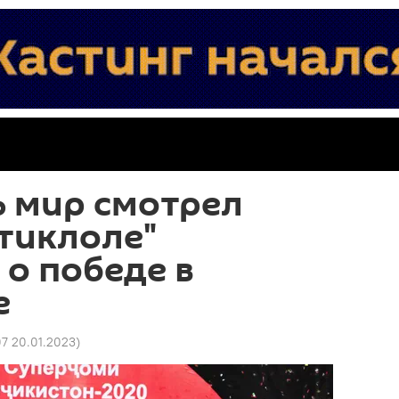
ь мир смотрел
стиклоле"
 о победе в
е
07 20.01.2023
)