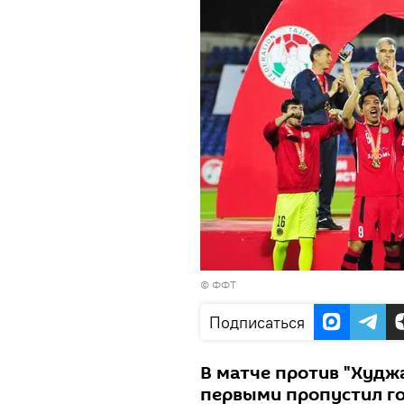
©
ФФТ
Подписаться
В матче против "Худж
первыми пропустил гол