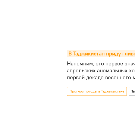
В Таджикистан придут лив
Напомним, это первое зна
апрельских аномальных хо
первой декаде весеннего 
Прогноз погоды в Таджикистане
Т