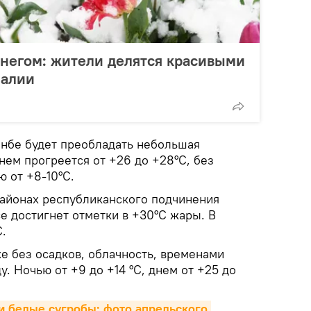
негом: жители делятся красивыми
малии
анбе будет преобладать небольшая
нем прогреется от +26 до +28°С, без
ю от +8-10°С.
районах республиканского подчинения
е достигнет отметки в +30°С жары. В
С.
е без осадков, облачность, временами
у. Ночью от +9 до +14 °С, днем от +25 до
 белые сугробы: фото апрельского 