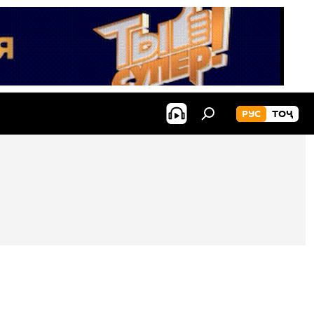
РУС
ТОҶ