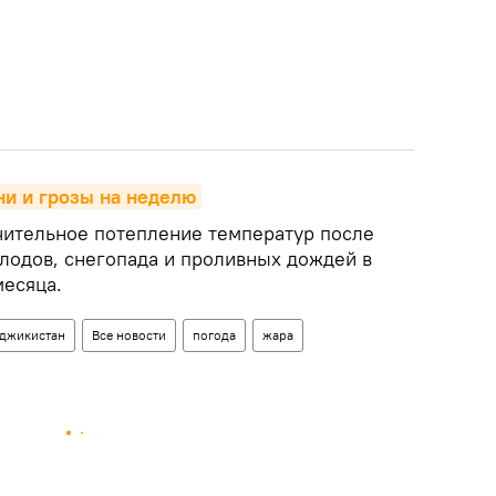
ни и грозы на неделю
чительное потепление температур после
лодов, снегопада и проливных дождей в
месяца.
аджикистан
Все новости
погода
жара