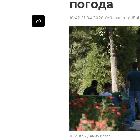
погода
10:42 21.04.2020
(обновлено:
15:4
©
Sputnik
/ Амир Исаев