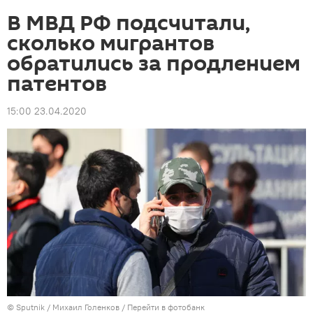
В МВД РФ подсчитали,
сколько мигрантов
обратились за продлением
патентов
15:00 23.04.2020
©
Sputnik
/ Михаил Голенков
/
Перейти в фотобанк