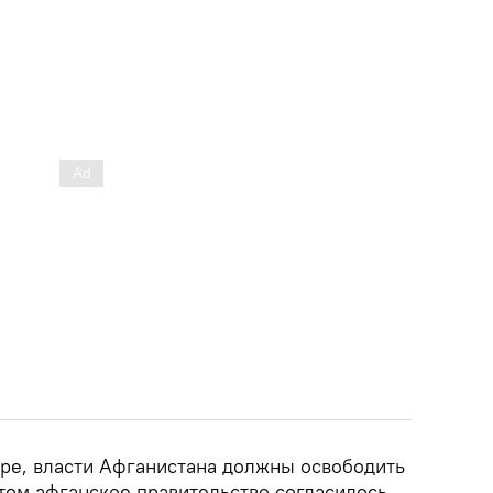
ре, власти Афганистана должны освободить
том афганское правительство согласилось