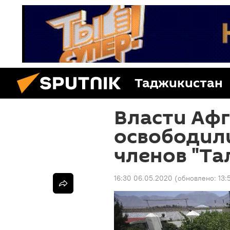
Таджикистан
Власти Аф
освободил
членов "Та
16:30 06.05.2020
(обновлено:
13: