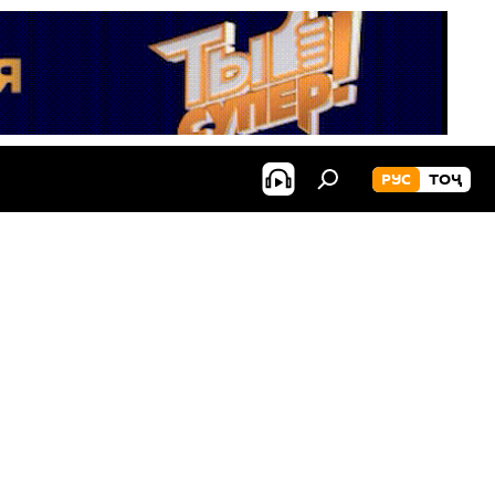
РУС
ТОҶ