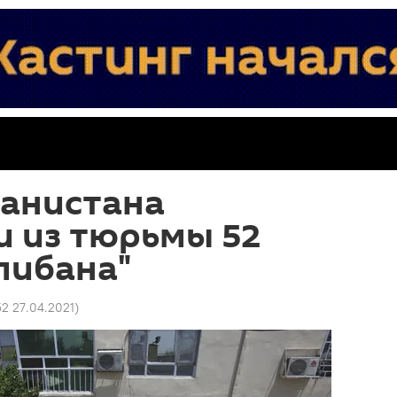
ганистана
и из тюрьмы 52
либана"
52 27.04.2021
)