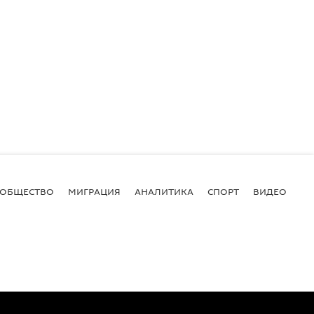
ОБЩЕСТВО
МИГРАЦИЯ
АНАЛИТИКА
СПОРТ
ВИДЕО
И