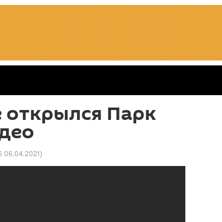
 открылся Парк
идео
6 06.04.2021
)