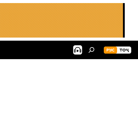
РУС
ТОҶ