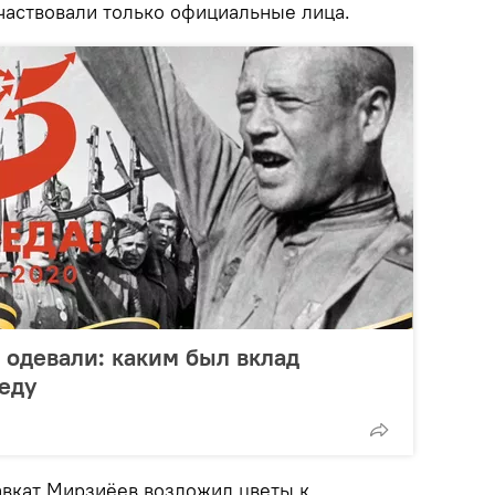
аствовали только официальные лица.
 одевали: каким был вклад
еду
вкат Мирзиёев возложил цветы к