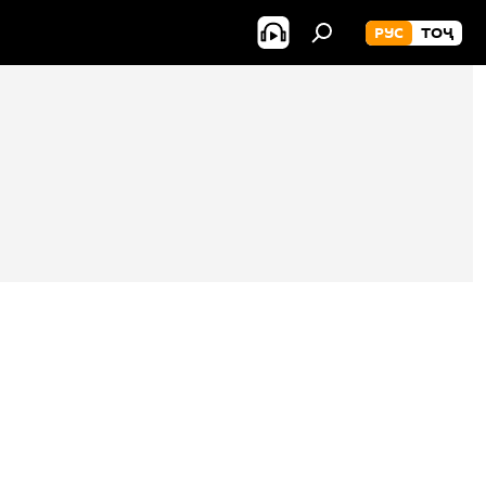
РУС
ТОҶ