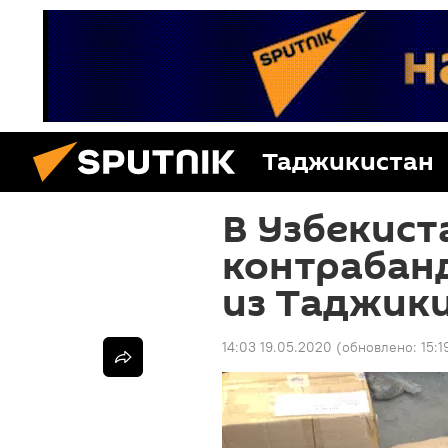
Таджикистан
В Узбекист
контрабан
из Таджик
14:03 19.05.2020
(обновлено:
15:1