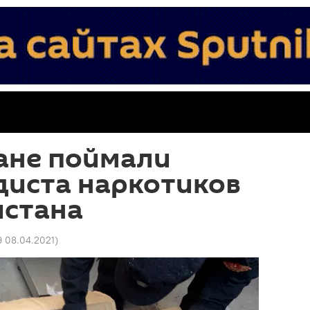
ане поймали
диста наркотиков
истана
9 08.04.2021
)