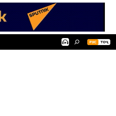
РУС
ТОҶ