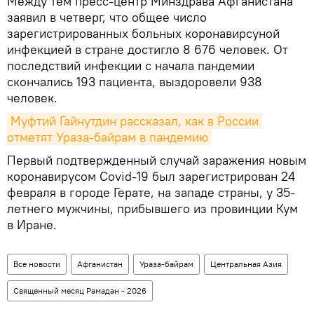
Между тем пресс-центр Минздрава Афганистана
заявил в четверг, что общее число
зарегистрированных больных коронавирсуной
инфекцией в стране достигло 8 676 человек. От
последствий инфекции с начала пандемии
скончались 193 пациента, выздоровели 938
человек.
Муфтий Гайнутдин рассказал, как в России 
отметят Ураза-байрам в пандемию
Первый подтвержденный случай заражения новым
коронавирусом Covid-19 был зарегистрирован 24
февраля в городе Герате, на западе страны, у 35-
летнего мужчины, прибывшего из провинции Кум
в Иране.
Все новости
Афганистан
Ураза-байрам
Центральная Азия
Священный месяц Рамадан - 2026