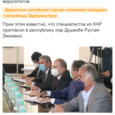
вирусологов.
Таджикско-китайская горная компания передала 
гумпомощь Таджикистану
Прии этом известно, что специалистов из КНР
пригласил в республику мэр Душанбе Рустам
Эмомали.