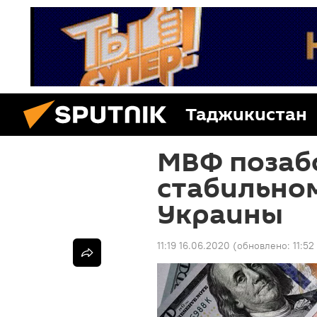
Таджикистан
МВФ позаб
стабильно
Украины
11:19 16.06.2020
(обновлено:
11:52