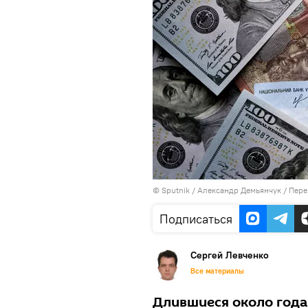
©
Sputnik
/ Александр Демьянчук
/
Пере
Подписаться
Сергей Левченко
Все материалы
Длившиеся около года