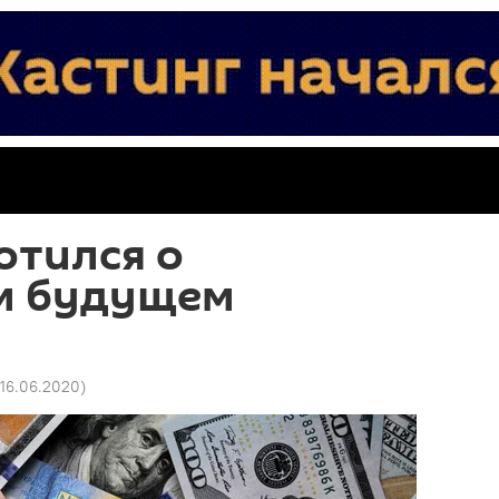
отился о
м будущем
 16.06.2020
)