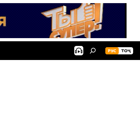
РУС
ТОҶ