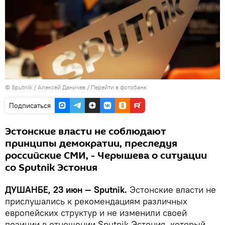
©
Sputnik
/ Алексей Даничев
/
Перейти в фотобанк
Подписаться
Эстонские власти не соблюдают
принципы демократии, преследуя
российские СМИ, - Черышева о ситуации
со Sputnik Эстония
ДУШАНБЕ, 23 июн — Sputnik.
Эстонские власти не
прислушались к рекомендациям различных
европейских структур и не изменили своей
позиции в отношении Sputnik Эстония, который