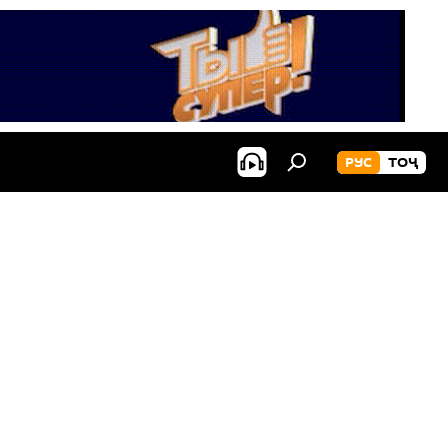
РУС
ТОҶ