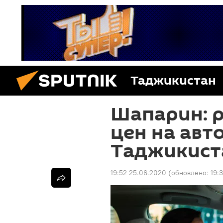
Таджикистан
Шапарин: р
цен на ав
Таджикист
19:52 25.06.2020
(обновлено:
19: