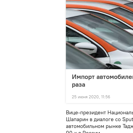
Импорт автомобилей
раза
25 июня 2020, 11:56
Вице-президент Националь
Шапарин в диалоге со Sput
автомобильном рынке Тадж
90-х в России.