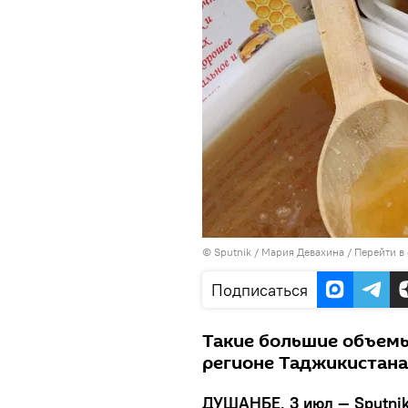
©
Sputnik
/ Мария Девахина
/
Перейти в
Подписаться
Такие большие объемы
регионе Таджикистана
ДУШАНБЕ, 3 июл — Sputnik