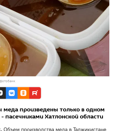
 фотобанк
 меда произведены только в одном
 - пасечниками Хатлонской области
.
Объем производства меда в Таджикистане