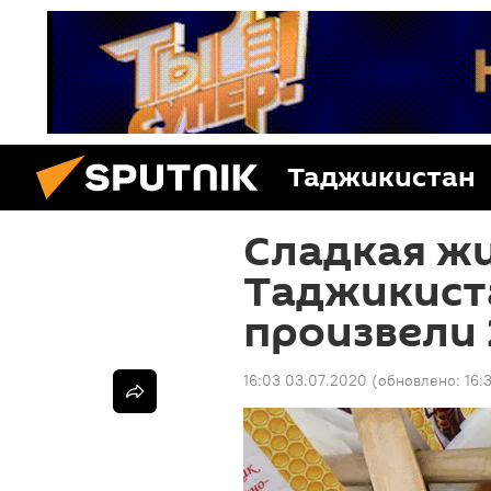
Таджикистан
Сладкая жи
Таджикиста
произвели 
16:03 03.07.2020
(обновлено:
16: