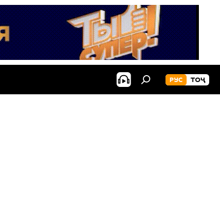
РУС
ТОҶ