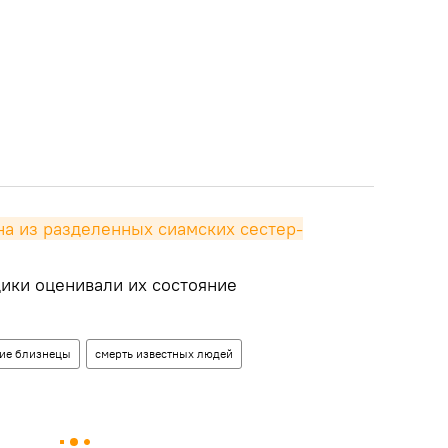
а из разделенных сиамских сестер-
ики оценивали их состояние
ие близнецы
смерть известных людей