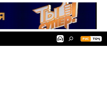
РУС
ТОҶ