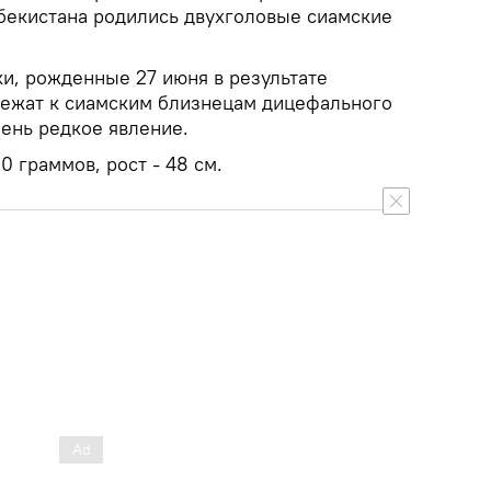
бекистана родились двухголовые сиамские
ки, рожденные 27 июня в результате
лежат к сиамским близнецам дицефального
чень редкое явление.
0 граммов, рост - 48 см.