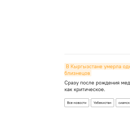
В Кыргызстане умерла одн
близнецов
Сразу после рождения мед
как критическое.
Все новости
Узбекистан
сиамск