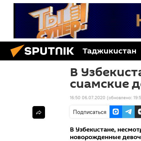
Таджикистан
В Узбекист
сиамские 
16:50 06.07.2020
(обновлено:
19:
Подписаться
В Узбекистане, несмот
новорожденные девочк