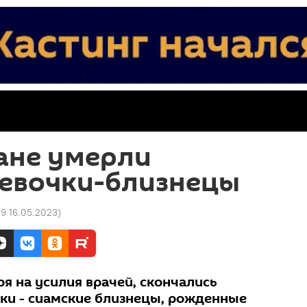
ане умерли
девочки-близнецы
59 16.05.2023
)
ря на усилия врачей, скончались
и - сиамские близнецы, рожденные