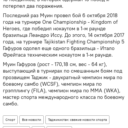
потерпел два поражения.
Последний раз Муин провел бой 6 октября 2018
года на турнире One Championship - Kingdom of
Heroes, где победил нокаутом в 1-м раунде
бразильца Леандро Иссу. До этого, 14 октября 2017
года, на турнире Tajikistan Fighting Championship 5
Гафуров одолел еще одного бразильца - Итало
Фрейтаса техническим нокаутом в 1-м раунде.
Муин Гафуров (рост - 170,18 см, вес - 64 кг),
выступающий в турнирах по смешанным боям под
прозвищем Таджик - двукратный чемпион мира по
боевому самбо (WCSF), чемпион мира по
грэпплингу (FILA), чемпион мира по ММА (WKA),
мастер спорта международного класса по боевому
самбо.
Спорт
Все новости
Таджикистан: свежие новости спорта