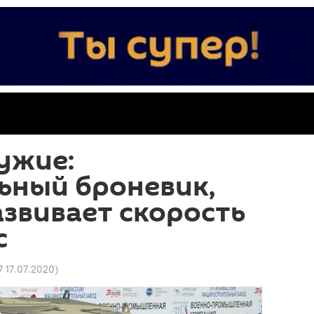
ужие:
ьный броневик,
звивает скорость
с
7 17.07.2020
)