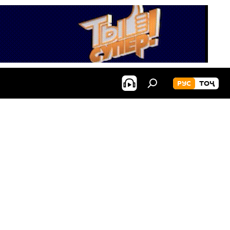
РУС
ТОҶ