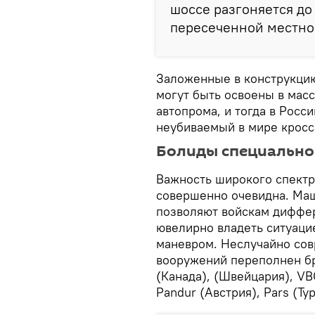
шоссе разгоняется до 
пересеченной местност
Заложенные в конструкци
могут быть освоены в мас
автопрома, и тогда в Росс
неубиваемый в мире кроссо
Болиды специально
Важность широкого спектр
совершенно очевидна. Ма
позволяют войскам диффе
ювелирно владеть ситуаци
маневром. Неслучайно со
вооружений переполнен бр
(Канада), (Швейцария), VBC
Pandur (Австрия), Pars (Ту