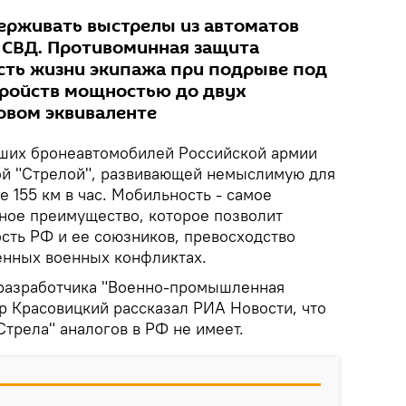
ерживать выстрелы из автоматов
и СВД. Противоминная защита
сть жизни экипажа при подрыве под
тройств мощностью до двух
овом эквиваленте
йших бронеавтомобилей Российской армии
ой "Стрелой", развивающей немыслимую для
 155 км в час. Мобильность - самое
нное преимущество, которое позволит
сть РФ и ее союзников, превосходство
енных военных конфликтах.
-разработчика "Военно-промышленная
р Красовицкий рассказал РИА Новости, что
трела" аналогов в РФ не имеет.