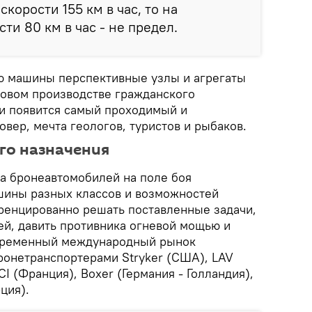
скорости 155 км в час, то на
и 80 км в час - не предел.
ю машины перспективные узлы и агрегаты
совом производстве гражданского
ии появится самый проходимый и
вер, мечта геологов, туристов и рыбаков.
го назначения
а бронеавтомобилей на поле боя
шины разных классов и возможностей
ренцированно решать поставленные задачи,
ей, давить противника огневой мощью и
временный международный рынок
онетранспортерами Stryker (США), LAV
I (Франция), Boxer (Германия - Голландия),
рция).