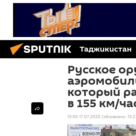
Таджикистан
Русское ор
аэромобил
который ра
в 155 км/ча
13:00 17.07.2020
(обновлено:
13:2