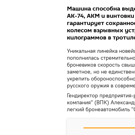
Машина способна выд
АК-74, АКМ и винтовк
гарантирует сохранно
колесом взрывных ус
килограммов в тротил
Уникальная линейка нове
пополнилась стремительн
броневиков скорость свыше
заметное, но не единстве
укрепить обороноспособно
русского оружия в соврем
Гендиректор предприятия
компания" (ВПК) Александ
легкий бронеавтомобиль "С