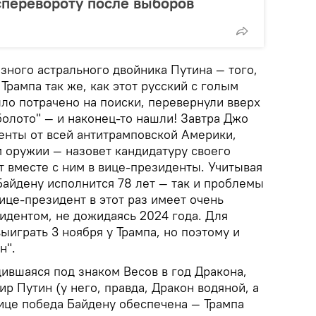
сперевороту после выборов
азного астрального двойника Путина — того,
Трампа так же, как этот русский с голым
ло потрачено на поиски, перевернули вверх
олото" — и наконец-то нашли! Завтра Джо
денты от всей антитрамповской Америки,
м оружии — назовет кандидатуру своего
ет вместе с ним в вице-президенты. Учитывая
 Байдену исполнится 78 лет — так и проблемы
ице-президент в этот раз имеет очень
идентом, не дожидаясь 2024 года. Для
выиграть 3 ноября у Трампа, но поэтому и
н".
дившаяся под знаком Весов в год Дракона,
ир Путин (у него, правда, Дракон водяной, а
вице победа Байдену обеспечена — Трампа