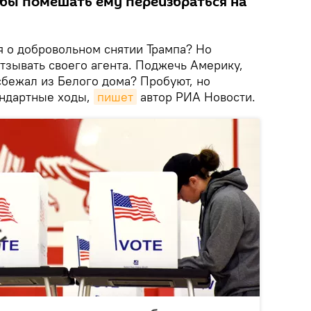
обы помешать ему переизбраться на
я о добровольном снятии Трампа? Но
тзывать своего агента. Поджечь Америку,
 сбежал из Белого дома? Пробуют, но
андартные ходы,
пишет
автор РИА Новости.