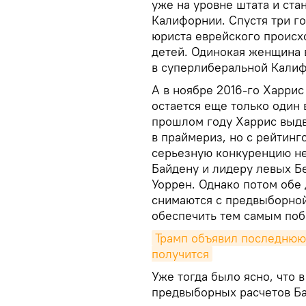
уже на уровне штата и ст
Калифорнии. Спустя три го
юриста еврейского происх
детей. Одинокая женщина 
в суперлиберальной Кали
А в ноябре 2016-го Харрис
остается еще только один 
прошлом году Харрис выдви
в праймериз, но с рейтинг
серьезную конкуренцию не
Байдену и лидеру левых Б
Уоррен. Однако потом обе 
снимаются с предвыборной
обеспечить тем самым поб
Трамп объявил последнюю 
получится
Уже тогда было ясно, что в
предвыборных расчетов Б