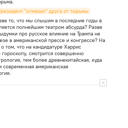
юрьма.
Президент "отмазал" друга от тюрьмы
азве то, что мы слышим в последние годы в
вляется полнейшим театром абсурда? Разве
думки про русское влияние на Трампа не
езе в американской прессе и конгрессе? На
о том, что на кандидатуре Харрис
е гороскопу, смотрится совершенно
трология, тем более древнекитайская, куда
ем современная американская
огия.