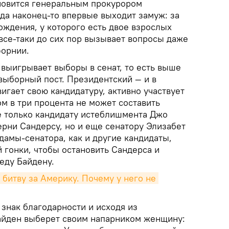
ановится генеральным прокурором
да наконец-то впервые выходит замуж: за
ождения, у которого есть двое взрослых
все-таки до сих пор вызывает вопросы даже
форнии.
 выигрывает выборы в сенат, то есть выше
выборный пост. Президентский — и в
гает свою кандидатуру, активно участвует
ом в три процента не может составить
 только кандидату истеблишмента Джо
ерни Сандерсу, но и еще сенатору Элизабет
дамы-сенатора, как и другие кандидаты,
 гонки, чтобы остановить Сандерса и
еду Байдену.
битву за Америку. Почему у него не 
 знак благодарности и исходя из
айден выберет своим напарником женщину: