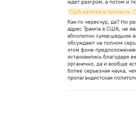
ждет разгром, а потом и т
США катятся в пропасть. 
Как-то чересчур, да? Но р
адрес Трампа в США, не я
абсолютно сумасшедшие вы
обсуждают на полном серь
этом фоне предположение 
остановились благодаря е
органично, да и вообще ас
более серьезная наука, ч
пропагандистская политол