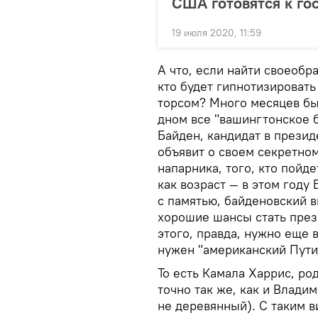
США готовятся к го
19 июля 2020, 11:59
А что, если найти своеобр
кто будет гипнотизировать 
торсом? Много месяцев бы
дном все "вашингтонское б
Байден, кандидат в прези
объявит о своем секретно
напарника, того, кто пойд
как возраст — в этом году
с памятью, байденовский в
хорошие шансы стать през
этого, правда, нужно еще 
нужен "американский Пути
То есть Камала Харрис, ро
точно так же, как и Владим
не деревянный). С таким 