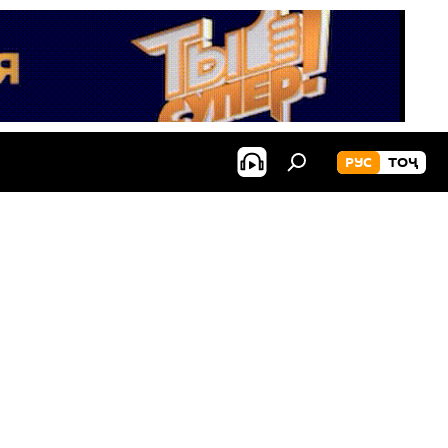
РУС
ТОҶ