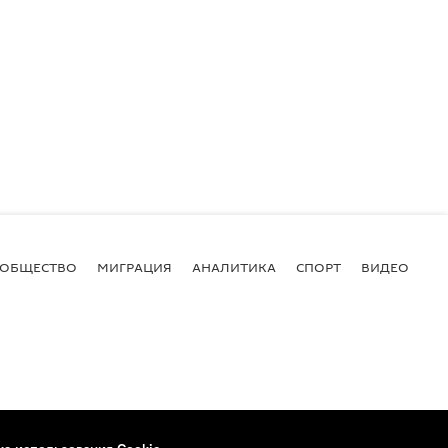
ОБЩЕСТВО
МИГРАЦИЯ
АНАЛИТИКА
СПОРТ
ВИДЕО
И