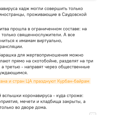
навируса хадж могли совершить только
иностранцы, проживающие в Саудовской
итва прошла в ограниченном составе: на
 только священнослужители. А все
иться к имамам виртуально,
рансляции.
 барашка для жертвоприношения можно
елают прямо на скотобойне, разделят на три
м, а третью - направят через общественные
нуждающимся.
ана и стран ЦА празднуют Курбан-байрам 
й вспышки коронавируса - куда строже:
риятия, мечети и кладбища закрыты, а
только во дворе дома.