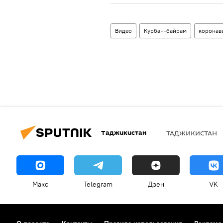
Видео
Курбан-байрам
коронав
Таджикистан
ТАДЖИКИСТАН
Макс
Telegram
Дзен
VK