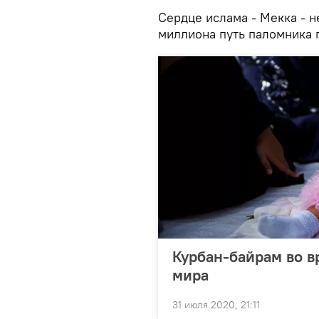
Сердце ислама - Мекка - 
миллиона путь паломника п
Курбан-байрам во в
мира
31 июля 2020, 21:11