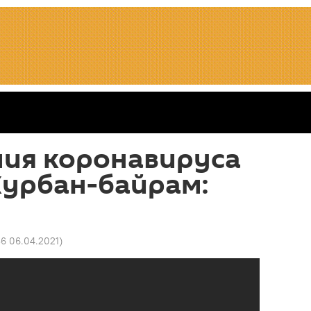
мия коронавируса
Курбан-байрам:
36 06.04.2021
)