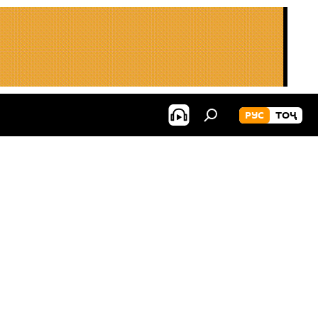
РУС
ТОҶ