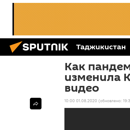
Таджикистан
Как панде
изменила 
видео
10:00 01.08.2020
(обновлено:
19: