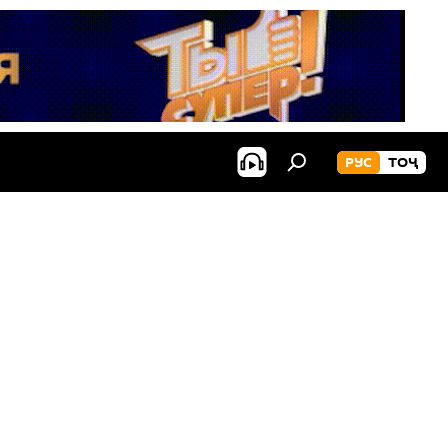
РУС
ТОҶ