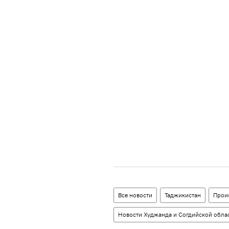
Все новости
Таджикистан
Прои
Новости Худжанда и Согдийской обла