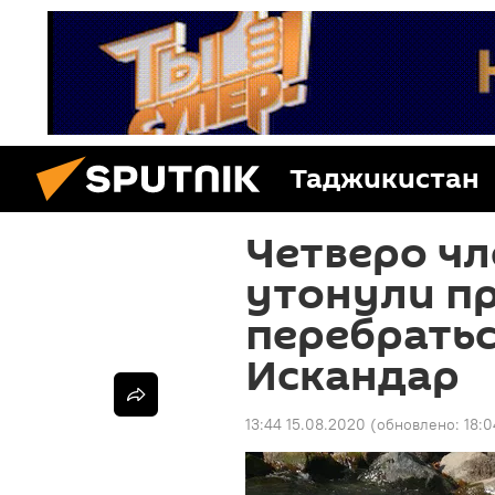
Таджикистан
Четверо чл
утонули п
перебратьс
Искандар
13:44 15.08.2020
(обновлено:
18:0