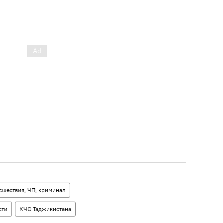
сшествия, ЧП, криминал
сти
КЧС Таджикистана