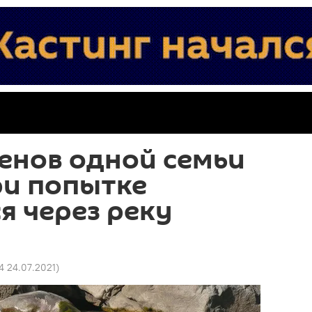
енов одной семьи
ри попытке
я через реку
4 24.07.2021
)