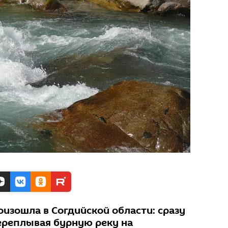
изошла в Согдийской области: сразу
переплывая бурную реку на