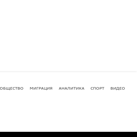
ОБЩЕСТВО
МИГРАЦИЯ
АНАЛИТИКА
СПОРТ
ВИДЕО
И