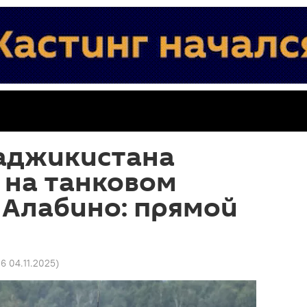
аджикистана
 на танковом
 Алабино: прямой
06 04.11.2025
)