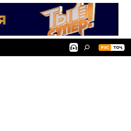
РУС
ТОҶ