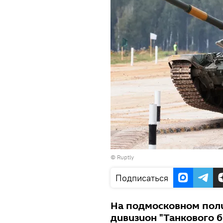
© Ruptly
Подписаться
На подмосковном поли
дивизион "Танкового б