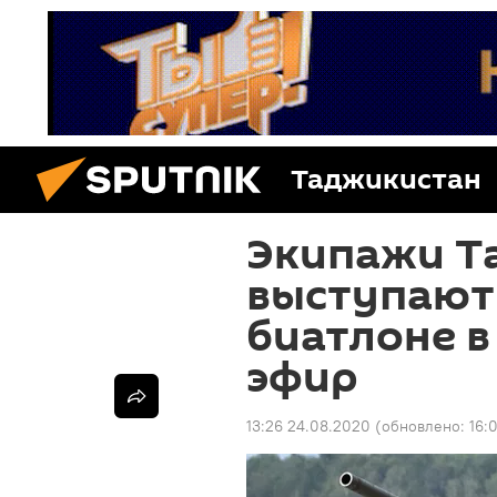
Таджикистан
Экипажи Т
выступают
биатлоне в
эфир
13:26 24.08.2020
(обновлено:
16: