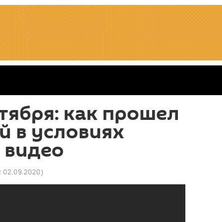
тября: как прошел
й в условиях
 видео
2 02.09.2020
)