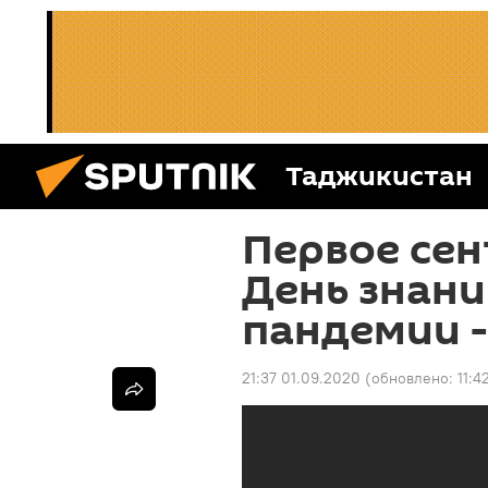
Таджикистан
Первое сен
День знани
пандемии -
21:37 01.09.2020
(обновлено:
11:4