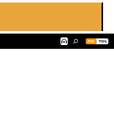
РУС
ТОҶ