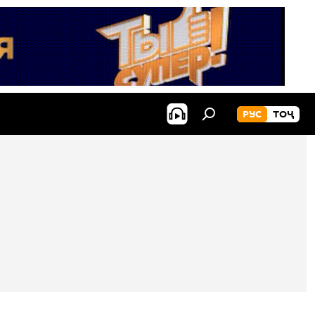
РУС
ТОҶ