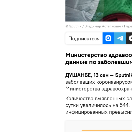
©
Sputnik
/ Владимир Астапкович
/
Пере
Подписаться
Министерство здравоо
данные по заболевши
ДУШАНБЕ, 13 сен — Sputni
заболевших коронавирусо
Министерства здравоохран
Количество выявленных сл
сутки увеличилось на 544.
инфицированных превысил