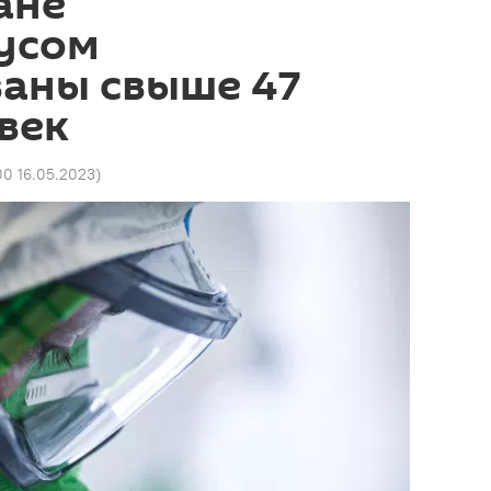
ане
усом
аны свыше 47
век
00 16.05.2023
)